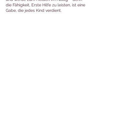
die Fähigkeit, Erste Hilfe zu leisten, ist eine
Gabe, die jedes Kind verdient.
Ich bin eine Kundenmeinung. Gib
Kunden die Möglichkeit, hier eine
Bewertung zu dir oder deinen
Leistungen hinzuzufügen und ihre
Erfahrungen mit anderen
Besuchern zu teilen.
Ralf Wölbert